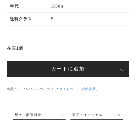
年代
1950ｓ
送料クラス
E
在庫1個
サ
イ
カートに追加
ド
ボ
ー
商品コード:
52ｓ-16
カテゴリー:
サイドボード
,
収納家具
,
―
ド/
リ
ビ
配送・配送料金
返品・キャンセル
ン
グ
ボ