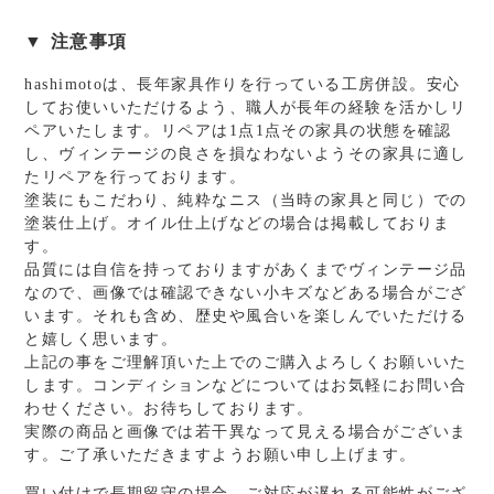
ー
ド/
▼ 注意事項
キ
hashimotoは、長年家具作りを行っている工房併設。安心
ャ
してお使いいただけるよう、職人が長年の経験を活かしリ
ビ
ペアいたします。リペアは1点1点その家具の状態を確認
ネ
し、ヴィンテージの良さを損なわないようその家具に適し
ッ
たリペアを行っております。
ト/
塗装にもこだわり、純粋なニス（当時の家具と同じ）での
塗装仕上げ。オイル仕上げなどの場合は掲載しておりま
チ
す。
ー
品質には自信を持っておりますがあくまでヴィンテージ品
ク
なので、画像では確認できない小キズなどある場合がござ
個
います。それも含め、歴史や風合いを楽しんでいただける
と嬉しく思います。
上記の事をご理解頂いた上でのご購入よろしくお願いいた
します。コンディションなどについてはお気軽にお問い合
わせください。お待ちしております。
実際の商品と画像では若干異なって見える場合がございま
す。ご了承いただきますようお願い申し上げます。
買い付けで長期留守の場合、ご対応が遅れる可能性がござ