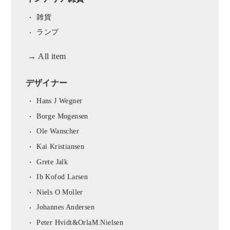
雑貨
ランプ
→ All item
デザイナー
Hans J Wegner
Borge Mogensen
Ole Wanscher
Kai Kristiansen
Grete Jalk
Ib Kofod Larsen
Niels O Moller
Johannes Andersen
Peter Hvidt&OrlaM.Nielsen