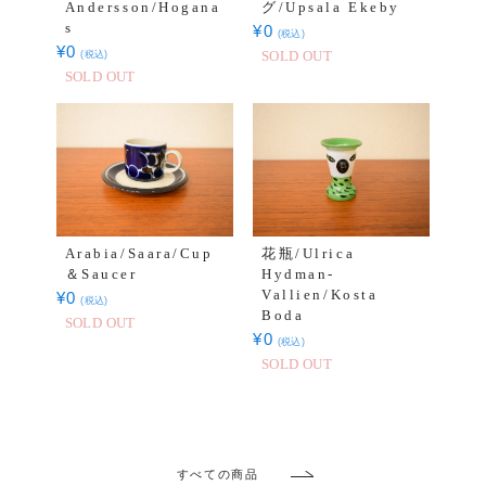
Andersson/Hogana
グ/Upsala Ekeby
s
¥
0
(税込)
¥
0
(税込)
SOLD OUT
SOLD OUT
Arabia/Saara/Cup
花瓶/Ulrica
＆Saucer
Hydman-
Vallien/Kosta
¥
0
(税込)
Boda
SOLD OUT
¥
0
(税込)
SOLD OUT
すべての商品