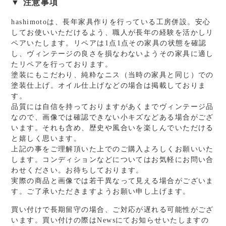
▼ 注意事項
hashimotoは、長年家具作りを行っている工房併設。安心
してお使いいただけるよう、職人が長年の経験を活かしリ
ペアいたします。リペアは1点1点その家具の状態を確認
し、ヴィンテージの良さを損なわないようその家具に適し
たリペアを行っております。
塗装にもこだわり、純粋なニス（当時の家具と同じ）での
塗装仕上げ。オイル仕上げなどの場合は掲載しておりま
す。
品質には自信を持っておりますがあくまでヴィンテージ品
なので、画像では確認できない小キズなどある場合がござ
います。それも含め、歴史や風合いを楽しんでいただける
と嬉しく思います。
上記の事をご理解頂いた上でのご購入よろしくお願いいた
します。コンディションなどについてはお気軽にお問い合
わせください。お待ちしております。
実際の商品と画像では若干異なって見える場合がございま
す。ご了承いただきますようお願い申し上げます。
買い付けで長期留守の場合、ご対応が遅れる可能性がござ
います。買い付けの際はNewsにてお知らせいたしますの