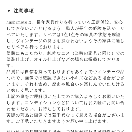
出
し/
▼ 注意事項
チ
hashimotoは、長年家具作りを行っている工房併設。安心
ー
してお使いいただけるよう、職人が長年の経験を活かしリ
ク
ペアいたします。リペアは1点1点その家具の状態を確認
個
し、ヴィンテージの良さを損なわないようその家具に適し
たリペアを行っております。
塗装にもこだわり、純粋なニス（当時の家具と同じ）での
塗装仕上げ。オイル仕上げなどの場合は掲載しておりま
す。
品質には自信を持っておりますがあくまでヴィンテージ品
なので、画像では確認できない小キズなどある場合がござ
います。それも含め、歴史や風合いを楽しんでいただける
と嬉しく思います。
上記の事をご理解頂いた上でのご購入よろしくお願いいた
します。コンディションなどについてはお気軽にお問い合
わせください。お待ちしております。
実際の商品と画像では若干異なって見える場合がございま
す。ご了承いただきますようお願い申し上げます。
買い付けで長期留守の場合、ご対応が遅れる可能性がござ