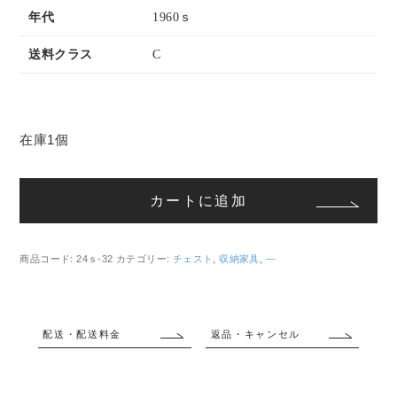
年代
1960ｓ
送料クラス
C
在庫1個
チ
ェ
カートに追加
ス
ト/6
段
商品コード:
24ｓ-32
カテゴリー:
チェスト
,
収納家具
,
―
チ
ェ
ス
配送・配送料金
返品・キャンセル
ト/
引
き